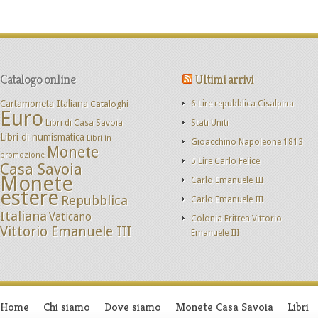
Catalogo online
Ultimi arrivi
Cartamoneta Italiana
Cataloghi
6 Lire repubblica Cisalpina
Euro
Libri di Casa Savoia
Stati Uniti
Libri di numismatica
Libri in
Gioacchino Napoleone 1813
Monete
promozione
5 Lire Carlo Felice
Casa Savoia
Monete
Carlo Emanuele III
estere
Repubblica
Carlo Emanuele III
Italiana
Vaticano
Colonia Eritrea Vittorio
Vittorio Emanuele III
Emanuele III
Home
Chi siamo
Dove siamo
Monete Casa Savoia
Libri