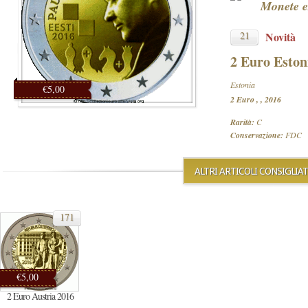
Monete e
21
Novità
2 Euro Eston
Estonia
€5,00
2 Euro , , 2016
Rarità:
C
Conservazione:
FDC
ALTRI ARTICOLI CONSIGLIAT
171
€5,00
2 Euro Austria 2016