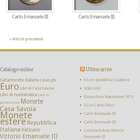
Carlo Emanuele III
Carlo Emanuele III
« Articoli precedenti
Catalogo online
Ultimi arrivi
Cartamoneta Italiana
Cataloghi
6 Lire repubblica Cisalpina
Euro
Libri di Casa Savoia
Stati Uniti
Libri di numismatica
Libri in
Gioacchino Napoleone 1813
Monete
promozione
5 Lire Carlo Felice
Casa Savoia
Monete
Carlo Emanuele III
estere
Repubblica
Carlo Emanuele III
Italiana
Vaticano
Colonia Eritrea Vittorio
Vittorio Emanuele III
Emanuele III