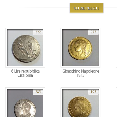
ULTIMI INSERITI
222
277
6 Lire repubblica
Gioacchino Napoleone
Cisalpina
1813
285
193