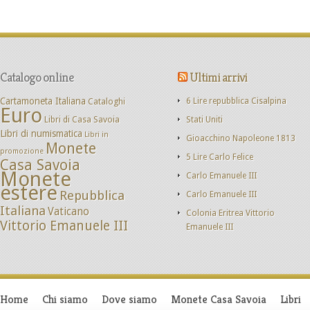
Catalogo online
Ultimi arrivi
Cartamoneta Italiana
Cataloghi
6 Lire repubblica Cisalpina
Euro
Libri di Casa Savoia
Stati Uniti
Libri di numismatica
Libri in
Gioacchino Napoleone 1813
Monete
promozione
5 Lire Carlo Felice
Casa Savoia
Monete
Carlo Emanuele III
estere
Repubblica
Carlo Emanuele III
Italiana
Vaticano
Colonia Eritrea Vittorio
Vittorio Emanuele III
Emanuele III
Home
Chi siamo
Dove siamo
Monete Casa Savoia
Libri