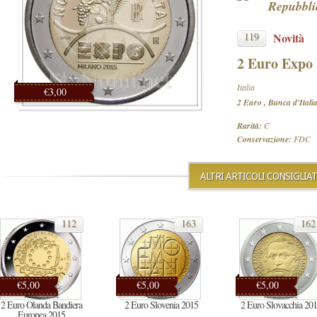
Repubbli
119
Novità
2 Euro Expo
Italia
€3,00
2 Euro , Banca d'Itali
Rarità:
C
Conservazione:
FDC
ALTRI ARTICOLI CONSIGLIAT
112
163
162
€5,00
€5,00
€5,00
2 Euro Olanda Bandiera
2 Euro Slovenia 2015
2 Euro Slovacchia 20
Europea 2015