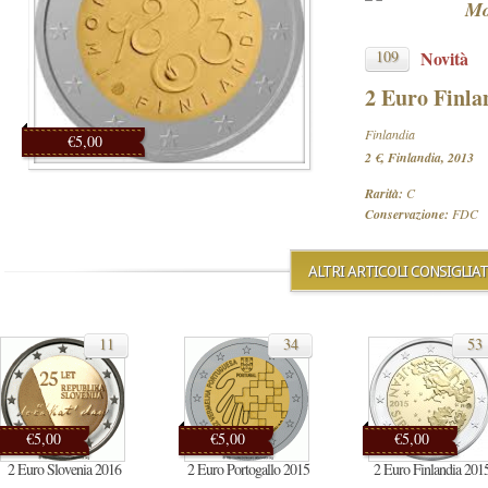
Mo
109
Novità
2 Euro Finla
Finlandia
€5,00
2 €, Finlandia, 2013
Rarità:
C
Conservazione:
FDC
ALTRI ARTICOLI CONSIGLIAT
11
34
53
€5,00
€5,00
€5,00
2 Euro Slovenia 2016
2 Euro Portogallo 2015
2 Euro Finlandia 201