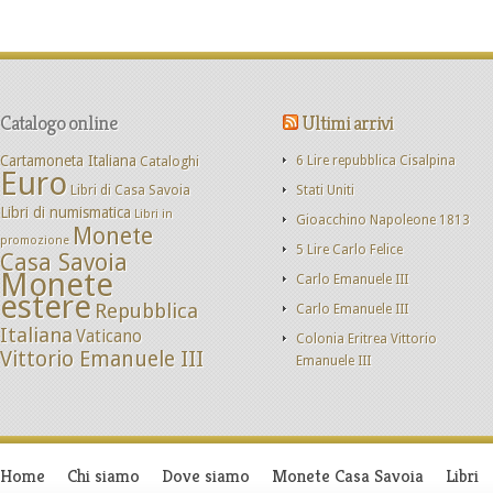
Catalogo online
Ultimi arrivi
Cartamoneta Italiana
Cataloghi
6 Lire repubblica Cisalpina
Euro
Libri di Casa Savoia
Stati Uniti
Libri di numismatica
Libri in
Gioacchino Napoleone 1813
Monete
promozione
5 Lire Carlo Felice
Casa Savoia
Monete
Carlo Emanuele III
estere
Repubblica
Carlo Emanuele III
Italiana
Vaticano
Colonia Eritrea Vittorio
Vittorio Emanuele III
Emanuele III
Home
Chi siamo
Dove siamo
Monete Casa Savoia
Libri