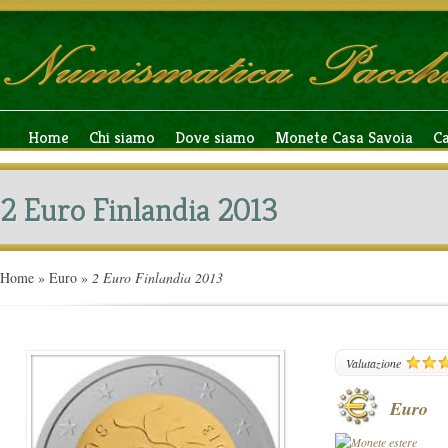
Home
Chi siamo
Dove siamo
Monete Casa Savoia
C
2 Euro Finlandia 2013
Home
»
Euro
»
2 Euro Finlandia 2013
109
Valutazione
Euro