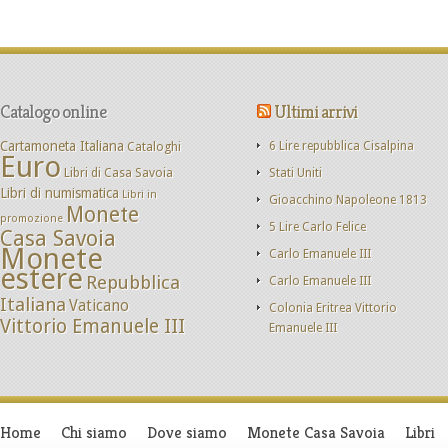
Catalogo online
Ultimi arrivi
Cartamoneta Italiana
Cataloghi
6 Lire repubblica Cisalpina
Euro
Libri di Casa Savoia
Stati Uniti
Libri di numismatica
Libri in
Gioacchino Napoleone 1813
Monete
promozione
5 Lire Carlo Felice
Casa Savoia
Monete
Carlo Emanuele III
estere
Repubblica
Carlo Emanuele III
Italiana
Vaticano
Colonia Eritrea Vittorio
Vittorio Emanuele III
Emanuele III
Home
Chi siamo
Dove siamo
Monete Casa Savoia
Libri