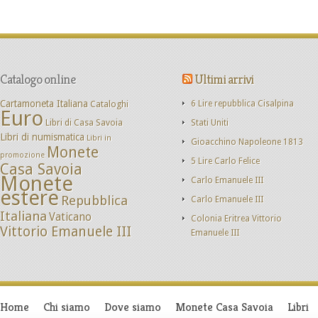
Catalogo online
Ultimi arrivi
Cartamoneta Italiana
Cataloghi
6 Lire repubblica Cisalpina
Euro
Libri di Casa Savoia
Stati Uniti
Libri di numismatica
Libri in
Gioacchino Napoleone 1813
Monete
promozione
5 Lire Carlo Felice
Casa Savoia
Monete
Carlo Emanuele III
estere
Repubblica
Carlo Emanuele III
Italiana
Vaticano
Colonia Eritrea Vittorio
Vittorio Emanuele III
Emanuele III
Home
Chi siamo
Dove siamo
Monete Casa Savoia
Libri