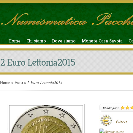
Home
Chi siamo
Dove siamo
Monete Casa Savoia
C
2 Euro Lettonia2015
Home
»
Euro
»
2 Euro Lettonia2015
144
Valutazione
Euro