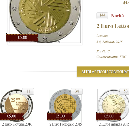
Mo
144
Novità
2 Euro Letto
Lettonia
€5,00
2 €, Lettonia, 2015
Rarità:
C
Conservazione:
FDC
ALTRI ARTICOLI CONSIGLIAT
11
34
53
€5,00
€5,00
€5,00
2 Euro Slovenia 2016
2 Euro Portogallo 2015
2 Euro Finlandia 201