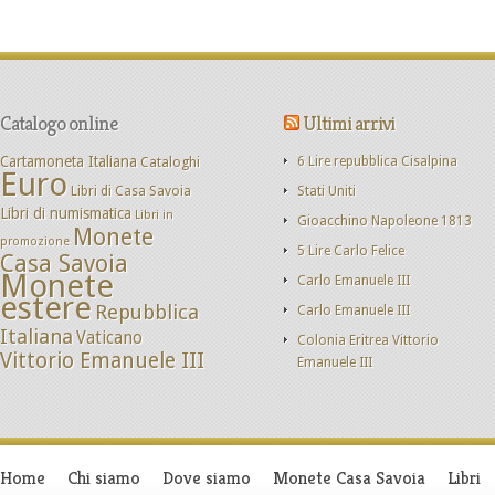
Catalogo online
Ultimi arrivi
Cartamoneta Italiana
Cataloghi
6 Lire repubblica Cisalpina
Euro
Libri di Casa Savoia
Stati Uniti
Libri di numismatica
Libri in
Gioacchino Napoleone 1813
Monete
promozione
5 Lire Carlo Felice
Casa Savoia
Monete
Carlo Emanuele III
estere
Repubblica
Carlo Emanuele III
Italiana
Vaticano
Colonia Eritrea Vittorio
Vittorio Emanuele III
Emanuele III
Home
Chi siamo
Dove siamo
Monete Casa Savoia
Libri