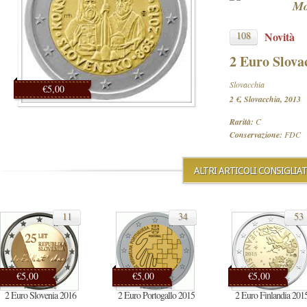
Mo
108
Novità
2 Euro Slova
Slovacchia
€5,00
2 €, Slovacchia, 2013
Rarità:
C
Conservazione:
FDC
ALTRI ARTICOLI CONSIGLIAT
11
34
53
€5,00
€5,00
€5,00
2 Euro Slovenia 2016
2 Euro Portogallo 2015
2 Euro Finlandia 201