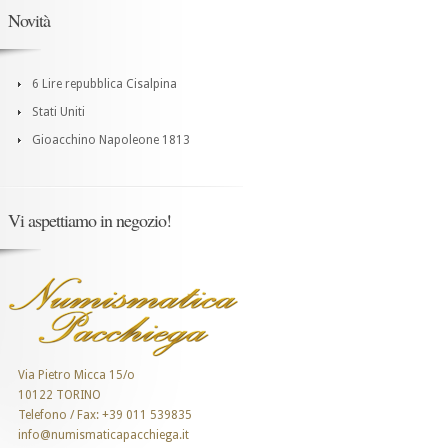
Novità
6 Lire repubblica Cisalpina
Stati Uniti
Gioacchino Napoleone 1813
Vi aspettiamo in negozio!
Via Pietro Micca 15/o
10122 TORINO
Telefono / Fax: +39 011 539835
info@numismaticapacchiega.it