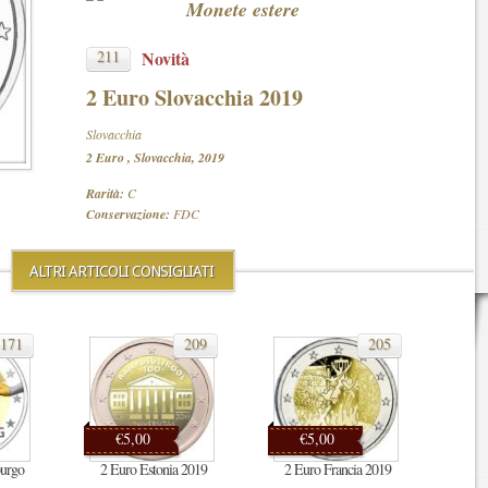
Monete estere
211
Novità
2 Euro Slovacchia 2019
Slovacchia
2 Euro , Slovacchia, 2019
Rarità:
C
Conservazione:
FDC
ALTRI ARTICOLI CONSIGLIATI
171
209
205
€5,00
€5,00
urgo
2 Euro Estonia 2019
2 Euro Francia 2019