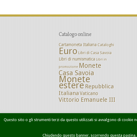
Catalogo online
Cartamoneta Italiana
Cataloghi
Euro
Libri di Casa Savoia
Libri di numismatica
Libri in
Monete
promozione
Casa Savoia
Monete
estere
Repubblica
Italiana
Vaticano
Vittorio Emanuele III
Questo sito o gli strumenti terzi da questo utilizzati si avvalgono di cookie ne
Home
Chi siamo
Dove siamo
M
Chiudendo questo banner, scorrendo questa pagina, cl