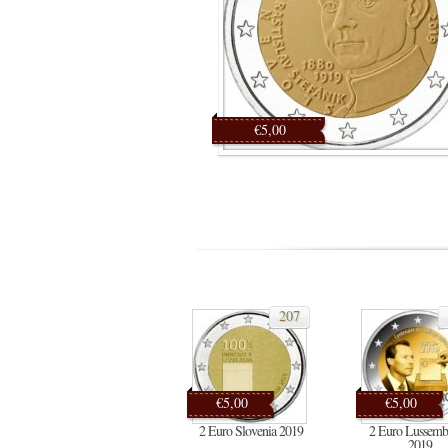
€5,00
207
€5,00
€5,00
2 Euro Slovenia 2019
2 Euro Lussemb
2019