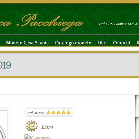
Dal 1979 - Monete rare a 
Monete Casa Savoia
Catalogo monete
Libri
Contatti
R
019
11
Valutazione
Euro