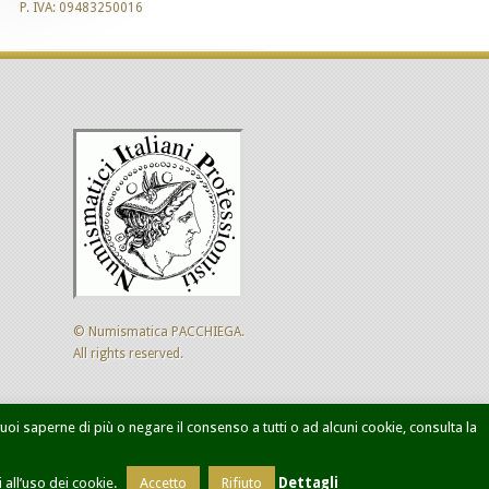
P. IVA: 09483250016
© Numismatica PACCHIEGA.
All rights reserved.
 vuoi saperne di più o negare il consenso a tutti o ad alcuni cookie, consulta la
ca avanzata
Designed by
Sol Levante
all’uso dei cookie.
Accetto
Rifiuto
Dettagli