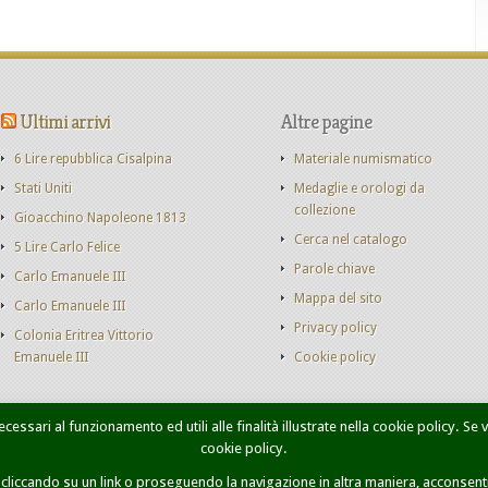
Ultimi arrivi
Altre pagine
6 Lire repubblica Cisalpina
Materiale numismatico
Stati Uniti
Medaglie e orologi da
collezione
Gioacchino Napoleone 1813
Cerca nel catalogo
5 Lire Carlo Felice
Parole chiave
Carlo Emanuele III
Mappa del sito
Carlo Emanuele III
Privacy policy
Colonia Eritrea Vittorio
Emanuele III
Cookie policy
cessari al funzionamento ed utili alle finalità illustrate nella cookie policy. Se
cookie policy.
onete Casa Savoia
Libri
Catalogo monete
Contatti
Ricer
iccando su un link o proseguendo la navigazione in altra maniera, acconsenti 