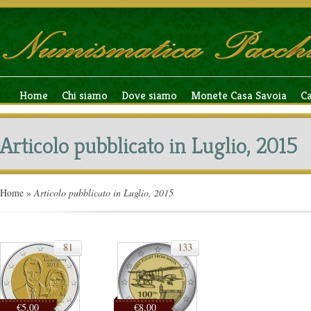
Home
Chi siamo
Dove siamo
Monete Casa Savoia
C
Articolo pubblicato in Luglio, 2015
Home
»
Articolo pubblicato in Luglio, 2015
81
133
€5,00
€8,00