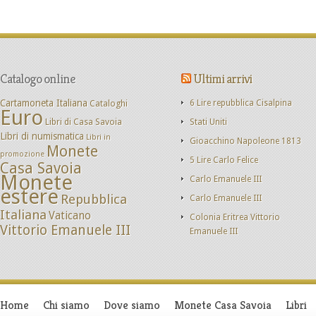
Catalogo online
Ultimi arrivi
Cartamoneta Italiana
Cataloghi
6 Lire repubblica Cisalpina
Euro
Libri di Casa Savoia
Stati Uniti
Libri di numismatica
Libri in
Gioacchino Napoleone 1813
Monete
promozione
5 Lire Carlo Felice
Casa Savoia
Monete
Carlo Emanuele III
estere
Repubblica
Carlo Emanuele III
Italiana
Vaticano
Colonia Eritrea Vittorio
Vittorio Emanuele III
Emanuele III
Home
Chi siamo
Dove siamo
Monete Casa Savoia
Libri