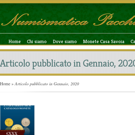
Home
Chi siamo
Dove siamo
Monete Casa Savoia
C
Articolo pubblicato in Gennaio, 202
Home
»
Articolo pubblicato in Gennaio, 2020
€XXX