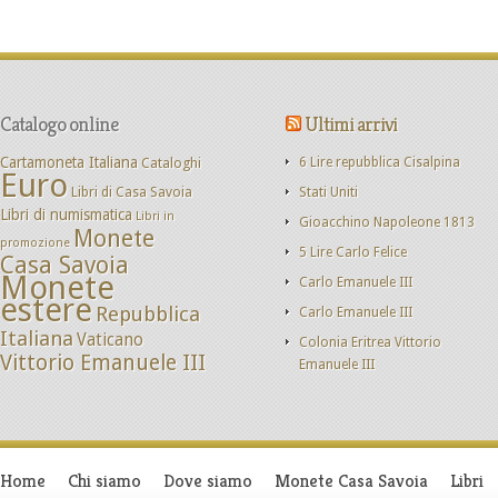
Catalogo online
Ultimi arrivi
Cartamoneta Italiana
Cataloghi
6 Lire repubblica Cisalpina
Euro
Libri di Casa Savoia
Stati Uniti
Libri di numismatica
Libri in
Gioacchino Napoleone 1813
Monete
promozione
5 Lire Carlo Felice
Casa Savoia
Monete
Carlo Emanuele III
estere
Repubblica
Carlo Emanuele III
Italiana
Vaticano
Colonia Eritrea Vittorio
Vittorio Emanuele III
Emanuele III
Home
Chi siamo
Dove siamo
Monete Casa Savoia
Libri