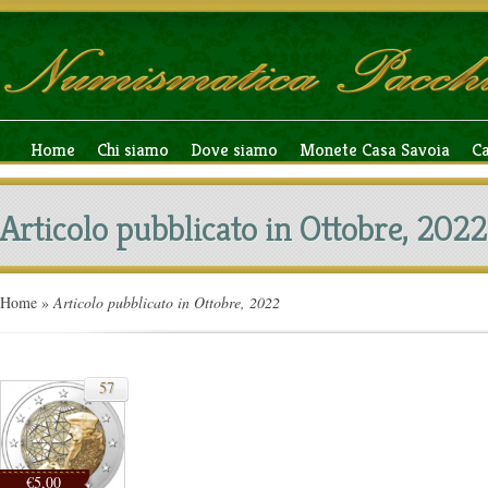
Home
Chi siamo
Dove siamo
Monete Casa Savoia
C
Articolo pubblicato in Ottobre, 2022
Home
»
Articolo pubblicato in Ottobre, 2022
57
€5,00