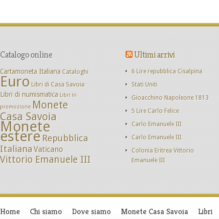
Catalogo online
Ultimi arrivi
Cartamoneta Italiana
Cataloghi
6 Lire repubblica Cisalpina
Euro
Libri di Casa Savoia
Stati Uniti
Libri di numismatica
Libri in
Gioacchino Napoleone 1813
Monete
promozione
5 Lire Carlo Felice
Casa Savoia
Monete
Carlo Emanuele III
estere
Repubblica
Carlo Emanuele III
Italiana
Vaticano
Colonia Eritrea Vittorio
Vittorio Emanuele III
Emanuele III
Home
Chi siamo
Dove siamo
Monete Casa Savoia
Libri