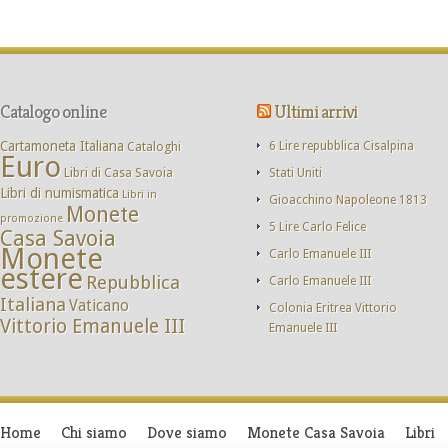
Catalogo online
Ultimi arrivi
Cartamoneta Italiana
Cataloghi
6 Lire repubblica Cisalpina
Euro
Libri di Casa Savoia
Stati Uniti
Libri di numismatica
Libri in
Gioacchino Napoleone 1813
Monete
promozione
5 Lire Carlo Felice
Casa Savoia
Monete
Carlo Emanuele III
estere
Repubblica
Carlo Emanuele III
Italiana
Vaticano
Colonia Eritrea Vittorio
Vittorio Emanuele III
Emanuele III
Home
Chi siamo
Dove siamo
Monete Casa Savoia
Libri