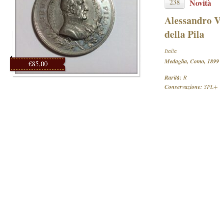
238
Novità
Alessandro V
della Pila
Italia
Medaglia, Como, 1899
€85,00
Rarità:
R
Conservazione:
SPL+