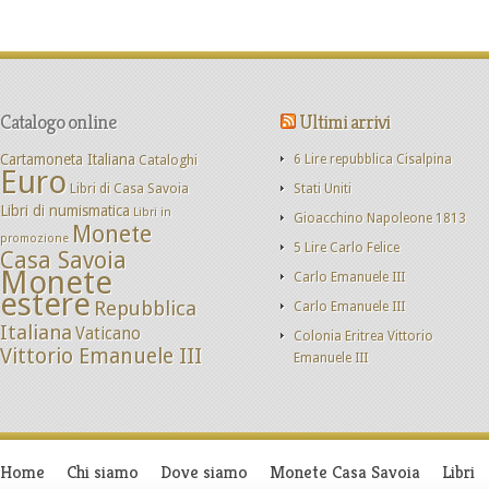
Catalogo online
Ultimi arrivi
Cartamoneta Italiana
Cataloghi
6 Lire repubblica Cisalpina
Euro
Libri di Casa Savoia
Stati Uniti
Libri di numismatica
Libri in
Gioacchino Napoleone 1813
Monete
promozione
5 Lire Carlo Felice
Casa Savoia
Monete
Carlo Emanuele III
estere
Repubblica
Carlo Emanuele III
Italiana
Vaticano
Colonia Eritrea Vittorio
Vittorio Emanuele III
Emanuele III
Home
Chi siamo
Dove siamo
Monete Casa Savoia
Libri