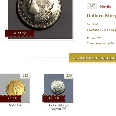
247
Novità
Dollaro Mor
Stati Uniti
1 Dollaro, , 1881 San 
€135,00
Rarità:
NC
Conservazione:
qFDC
ALTRI ARTICOLI CONSIGLIAT
242
250
€1390,00
€70,00
Stati Uniti
Dollaro Morgan
Argento 1921