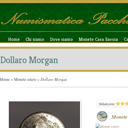
Home
Chi siamo
Dove siamo
Monete Casa Savoia
C
Dollaro Morgan
Home
»
Monete estere
»
Dollaro Morgan
247
Valutazione
Monete 