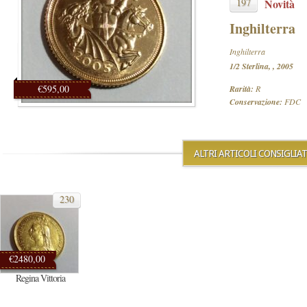
197
Novità
Inghilterra
Inghilterra
1/2 Sterlina, , 2005
€595,00
Rarità:
R
Conservazione:
FDC
ALTRI ARTICOLI CONSIGLIAT
230
€2480,00
Regina Vittoria