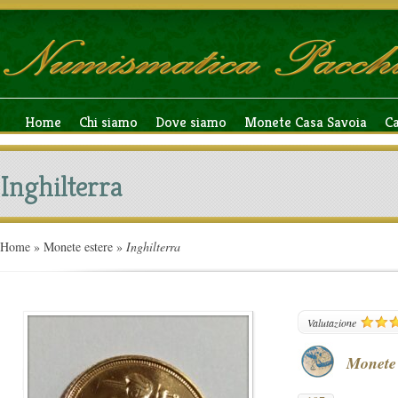
Home
Chi siamo
Dove siamo
Monete Casa Savoia
C
Inghilterra
Home
»
Monete estere
»
Inghilterra
197
Valutazione
Monete 