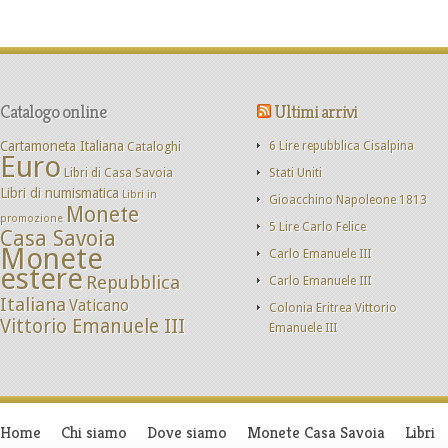
Catalogo online
Ultimi arrivi
Cartamoneta Italiana
Cataloghi
6 Lire repubblica Cisalpina
Euro
Libri di Casa Savoia
Stati Uniti
Libri di numismatica
Libri in
Gioacchino Napoleone 1813
Monete
promozione
5 Lire Carlo Felice
Casa Savoia
Monete
Carlo Emanuele III
estere
Repubblica
Carlo Emanuele III
Italiana
Vaticano
Colonia Eritrea Vittorio
Vittorio Emanuele III
Emanuele III
Home
Chi siamo
Dove siamo
Monete Casa Savoia
Libri