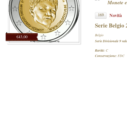
Monete e
169
Novità
Serie Belgio
Belgio
€43,00
Serie Divisionale 9 val
Rarità:
C
Conservazione:
FDC