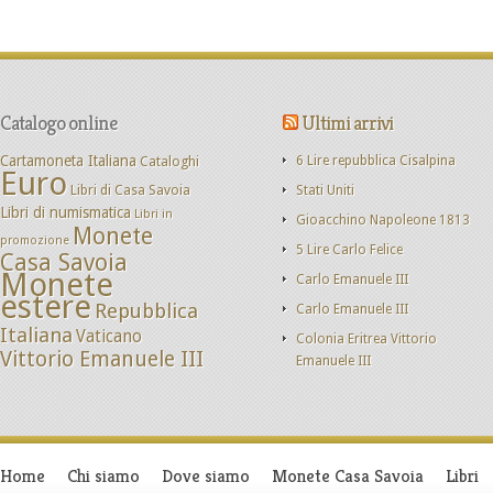
Catalogo online
Ultimi arrivi
Cartamoneta Italiana
Cataloghi
6 Lire repubblica Cisalpina
Euro
Libri di Casa Savoia
Stati Uniti
Libri di numismatica
Libri in
Gioacchino Napoleone 1813
Monete
promozione
5 Lire Carlo Felice
Casa Savoia
Monete
Carlo Emanuele III
estere
Repubblica
Carlo Emanuele III
Italiana
Vaticano
Colonia Eritrea Vittorio
Vittorio Emanuele III
Emanuele III
Home
Chi siamo
Dove siamo
Monete Casa Savoia
Libri