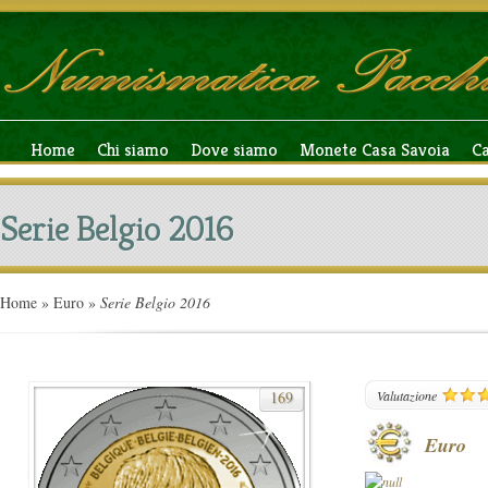
Home
Chi siamo
Dove siamo
Monete Casa Savoia
C
Serie Belgio 2016
Home
»
Euro
»
Serie Belgio 2016
169
Valutazione
Euro