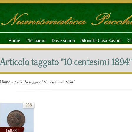
Home
Chi siamo
Dove siamo
Monete Casa Savoia
C
Articolo taggato "10 centesimi 1894"
Home
»
Articolo taggato
"
10 centesimi 1894"
238
€60,00