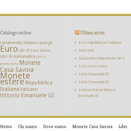
Catalogo online
Ultimi arrivi
Cartamoneta Italiana
Cataloghi
6 Lire repubblica Cisalpina
Euro
Libri di Casa Savoia
Stati Uniti
Libri di numismatica
Libri in
Gioacchino Napoleone 1813
Monete
promozione
5 Lire Carlo Felice
Casa Savoia
Monete
Carlo Emanuele III
estere
Repubblica
Carlo Emanuele III
Italiana
Vaticano
Colonia Eritrea Vittorio
Vittorio Emanuele III
Emanuele III
Home
Chi siamo
Dove siamo
Monete Casa Savoia
Libri