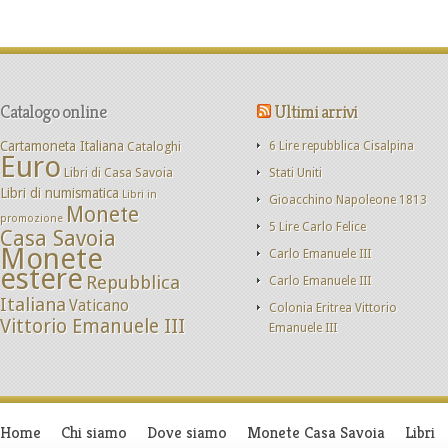
Catalogo online
Ultimi arrivi
Cartamoneta Italiana
Cataloghi
6 Lire repubblica Cisalpina
Euro
Libri di Casa Savoia
Stati Uniti
Libri di numismatica
Libri in
Gioacchino Napoleone 1813
Monete
promozione
5 Lire Carlo Felice
Casa Savoia
Monete
Carlo Emanuele III
estere
Repubblica
Carlo Emanuele III
Italiana
Vaticano
Colonia Eritrea Vittorio
Vittorio Emanuele III
Emanuele III
Home
Chi siamo
Dove siamo
Monete Casa Savoia
Libri