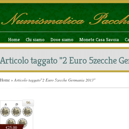
Home
Chi siamo
Dove siamo
Monete Casa Savoia
C
Articolo taggato "2 Euro 5zecche G
Home
»
Articolo taggato
"
2 Euro 5zecche Germania 2013"
96
€25,00