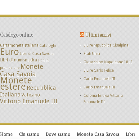
Catalogo online
Ultimi arrivi
Cartamoneta Italiana
Cataloghi
6 Lire repubblica Cisalpina
Euro
Libri di Casa Savoia
Stati Uniti
Libri di numismatica
Libri in
Gioacchino Napoleone 1813
Monete
promozione
5 Lire Carlo Felice
Casa Savoia
Monete
Carlo Emanuele III
estere
Repubblica
Carlo Emanuele III
Italiana
Vaticano
Colonia Eritrea Vittorio
Vittorio Emanuele III
Emanuele III
Home
Chi siamo
Dove siamo
Monete Casa Savoia
Libri