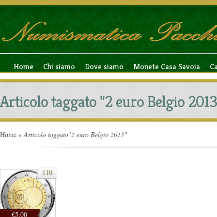
Home
Chi siamo
Dove siamo
Monete Casa Savoia
C
Articolo taggato "2 euro Belgio 2013
Home
»
Articolo taggato
"
2 euro Belgio 2013"
110
€5,00