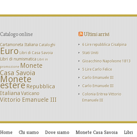
Catalogo online
Ultimi arrivi
Cartamoneta Italiana
Cataloghi
6 Lire repubblica Cisalpina
Euro
Libri di Casa Savoia
Stati Uniti
Libri di numismatica
Libri in
Gioacchino Napoleone 1813
Monete
promozione
5 Lire Carlo Felice
Casa Savoia
Monete
Carlo Emanuele III
estere
Repubblica
Carlo Emanuele III
Italiana
Vaticano
Colonia Eritrea Vittorio
Vittorio Emanuele III
Emanuele III
Home
Chi siamo
Dove siamo
Monete Casa Savoia
Libri