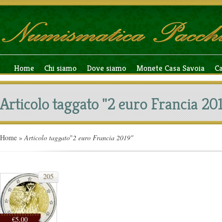
Home
Chi siamo
Dove siamo
Monete Casa Savoia
C
Articolo taggato "2 euro Francia 20
Home
»
Articolo taggato
"
2 euro Francia 2019"
205
€5,00