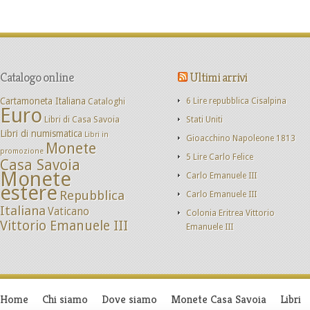
Catalogo online
Ultimi arrivi
Cartamoneta Italiana
Cataloghi
6 Lire repubblica Cisalpina
Euro
Libri di Casa Savoia
Stati Uniti
Libri di numismatica
Libri in
Gioacchino Napoleone 1813
Monete
promozione
5 Lire Carlo Felice
Casa Savoia
Monete
Carlo Emanuele III
estere
Repubblica
Carlo Emanuele III
Italiana
Vaticano
Colonia Eritrea Vittorio
Vittorio Emanuele III
Emanuele III
Home
Chi siamo
Dove siamo
Monete Casa Savoia
Libri