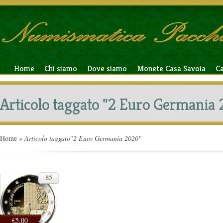
Home
Chi siamo
Dove siamo
Monete Casa Savoia
C
Articolo taggato "2 Euro Germania
Home
»
Articolo taggato
"
2 Euro Germania 2020"
85
€5,00