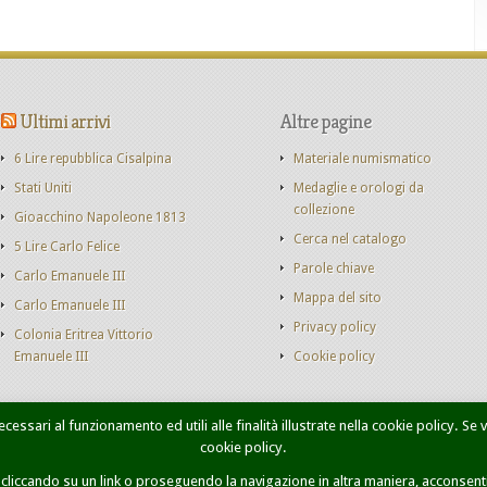
Ultimi arrivi
Altre pagine
6 Lire repubblica Cisalpina
Materiale numismatico
Stati Uniti
Medaglie e orologi da
collezione
Gioacchino Napoleone 1813
Cerca nel catalogo
5 Lire Carlo Felice
Parole chiave
Carlo Emanuele III
Mappa del sito
Carlo Emanuele III
Privacy policy
Colonia Eritrea Vittorio
Emanuele III
Cookie policy
cessari al funzionamento ed utili alle finalità illustrate nella cookie policy. Se
cookie policy.
onete Casa Savoia
Libri
Catalogo monete
Contatti
Ricer
iccando su un link o proseguendo la navigazione in altra maniera, acconsenti 