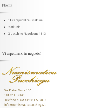
Novità
6 Lire repubblica Cisalpina
Stati Uniti
Gioacchino Napoleone 1813
Vi aspettiamo in negozio!
Via Pietro Micca 15/o
10122 TORINO
Telefono / Fax: +39 011 539835
info@numismaticapacchiega.it