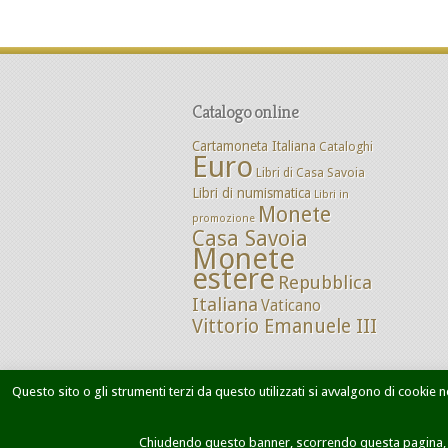
Catalogo online
Cartamoneta Italiana
Cataloghi
Euro
Libri di Casa Savoia
Libri di numismatica
Libri in
Monete
promozione
Casa Savoia
Monete
estere
Repubblica
Italiana
Vaticano
Vittorio Emanuele III
Questo sito o gli strumenti terzi da questo utilizzati si avvalgono di cookie ne
Home
Chi siamo
Dove siamo
M
Chiudendo questo banner, scorrendo questa pagina, cl