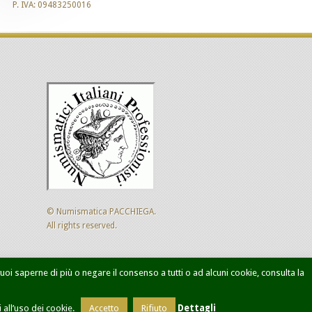
P. IVA: 09483250016
© Numismatica PACCHIEGA.
All rights reserved.
 vuoi saperne di più o negare il consenso a tutti o ad alcuni cookie, consulta la
ca avanzata
Designed by
Sol Levante
all’uso dei cookie.
Accetto
Rifiuto
Dettagli