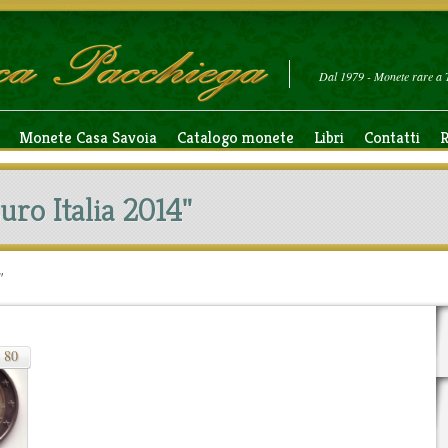
Dal 1979 - Monete rare a 
Monete Casa Savoia
Catalogo monete
Libri
Contatti
R
uro Italia 2014"
"
80