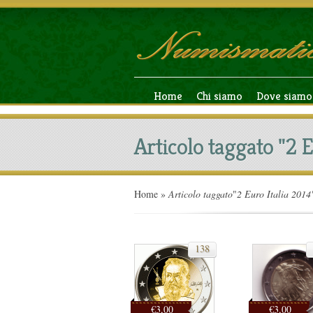
Home
Chi siamo
Dove siamo
Articolo taggato "2 E
Home
»
Articolo taggato
"
2 Euro Italia 2014
138
€3,00
€3,00