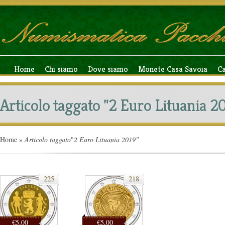
Home
Chi siamo
Dove siamo
Monete Casa Savoia
C
Articolo taggato "2 Euro Lituania 2
Home
»
Articolo taggato
"
2 Euro Lituania 2019"
225
218
€5,00
€5,00