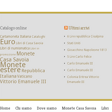
Catalogo online
Ultimi arrivi
Cartamoneta Italiana
Cataloghi
6 Lire repubblica Cisalpina
Euro
Libri di Casa Savoia
Stati Uniti
Libri di numismatica
Libri in
Gioacchino Napoleone 1813
Monete
promozione
5 Lire Carlo Felice
Casa Savoia
Monete
Carlo Emanuele III
estere
Repubblica
Carlo Emanuele III
Italiana
Vaticano
Colonia Eritrea Vittorio
Vittorio Emanuele III
Emanuele III
Home
Chi siamo
Dove siamo
Monete Casa Savoia
Libri