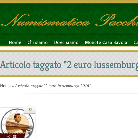
Home
Chi siamo
Dove siamo
Monete Casa Savoia
C
Articolo taggato "2 euro lussembur
Home
»
Articolo taggato
"
2 euro lussemburgo 2016"
58
€5,00