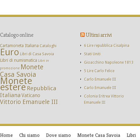
Catalogo online
Ultimi arrivi
Cartamoneta Italiana
Cataloghi
6 Lire repubblica Cisalpina
Euro
Libri di Casa Savoia
Stati Uniti
Libri di numismatica
Libri in
Gioacchino Napoleone 1813
Monete
promozione
5 Lire Carlo Felice
Casa Savoia
Monete
Carlo Emanuele III
estere
Repubblica
Carlo Emanuele III
Italiana
Vaticano
Colonia Eritrea Vittorio
Vittorio Emanuele III
Emanuele III
Home
Chi siamo
Dove siamo
Monete Casa Savoia
Libri