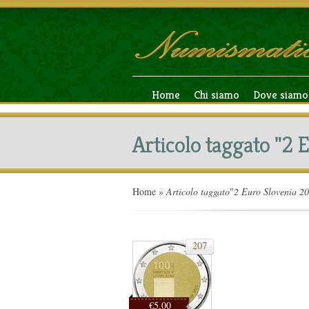
Home
Chi siamo
Dove siamo
Articolo taggato "2 
Home
»
Articolo taggato
"
2 Euro Slovenia 2
207
€5,00