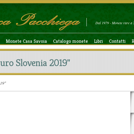
Dal 1979 - Monete rare a 
Monete Casa Savoia
Catalogo monete
Libri
Contatti
R
Euro Slovenia 2019"
019"