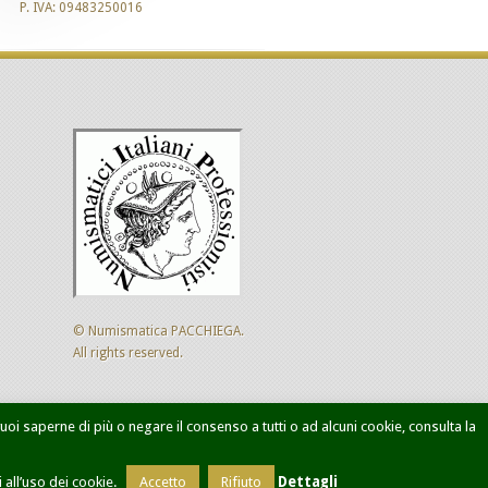
P. IVA: 09483250016
© Numismatica PACCHIEGA.
All rights reserved.
 vuoi saperne di più o negare il consenso a tutti o ad alcuni cookie, consulta la
ca avanzata
Designed by
Sol Levante
all’uso dei cookie.
Accetto
Rifiuto
Dettagli