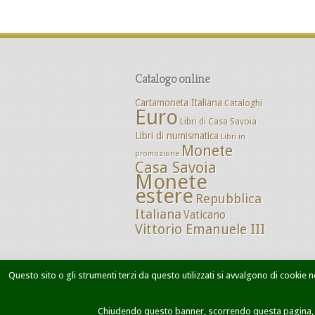
Catalogo online
Cartamoneta Italiana
Cataloghi
Euro
Libri di Casa Savoia
Libri di numismatica
Libri in
Monete
promozione
Casa Savoia
Monete
estere
Repubblica
Italiana
Vaticano
Vittorio Emanuele III
Questo sito o gli strumenti terzi da questo utilizzati si avvalgono di cookie ne
Home
Chi siamo
Dove siamo
M
Chiudendo questo banner, scorrendo questa pagina, cl