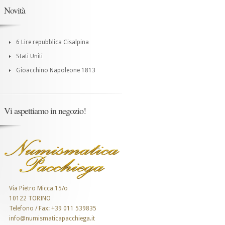
Novità
6 Lire repubblica Cisalpina
Stati Uniti
Gioacchino Napoleone 1813
Vi aspettiamo in negozio!
Via Pietro Micca 15/o
10122 TORINO
Telefono / Fax: +39 011 539835
info@numismaticapacchiega.it