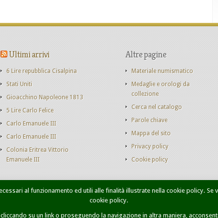
Ultimi arrivi
Altre pagine
6 Lire repubblica Cisalpina
Materiale numismatico
Stati Uniti
Medaglie e orologi da
collezione
Gioacchino Napoleone 1813
Cerca nel catalogo
5 Lire Carlo Felice
Parole chiave
Carlo Emanuele III
Mappa del sito
Carlo Emanuele III
Privacy policy
Colonia Eritrea Vittorio
Emanuele III
Cookie policy
cessari al funzionamento ed utili alle finalità illustrate nella cookie policy. Se
cookie policy.
onete Casa Savoia
Libri
Catalogo monete
Contatti
Ricer
iccando su un link o proseguendo la navigazione in altra maniera, acconsenti 