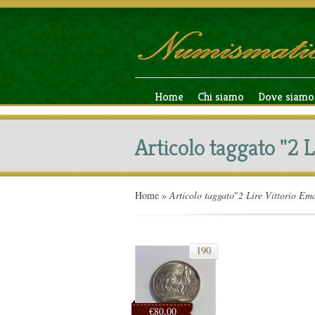
Home
Chi siamo
Dove siamo
Articolo taggato "2 L
Home
»
Articolo taggato
"
2 Lire Vittorio Em
190
€80,00