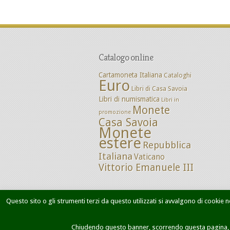
Catalogo online
Cartamoneta Italiana
Cataloghi
Euro
Libri di Casa Savoia
Libri di numismatica
Libri in
Monete
promozione
Casa Savoia
Monete
estere
Repubblica
Italiana
Vaticano
Vittorio Emanuele III
Questo sito o gli strumenti terzi da questo utilizzati si avvalgono di cookie ne
Home
Chi siamo
Dove siamo
M
Chiudendo questo banner, scorrendo questa pagina, cl