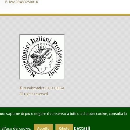
P. IVA: 09483250016
© Numismatica PACCHIEGA.
All rights reserved.
 vuoi saperne di più o negare il consenso a tutti o ad alcuni cookie, consulta la
ca avanzata
Designed by
Sol Levante
all’uso dei cookie.
Accetto
Rifiuto
Dettagli