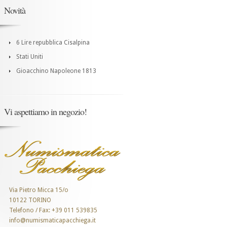
Novità
6 Lire repubblica Cisalpina
Stati Uniti
Gioacchino Napoleone 1813
Vi aspettiamo in negozio!
Via Pietro Micca 15/o
10122 TORINO
Telefono / Fax: +39 011 539835
info@numismaticapacchiega.it