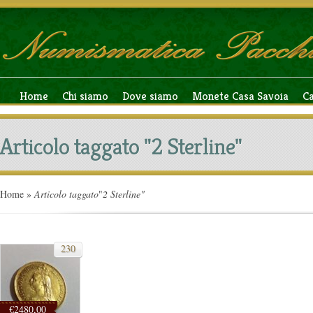
Home
Chi siamo
Dove siamo
Monete Casa Savoia
C
Articolo taggato "2 Sterline"
Home
»
Articolo taggato
"
2 Sterline"
230
€2480,00