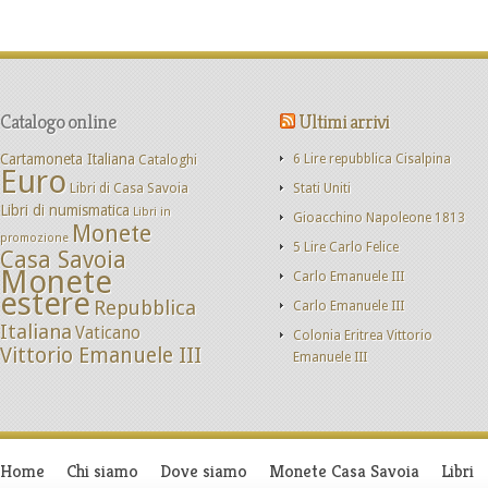
Catalogo online
Ultimi arrivi
Cartamoneta Italiana
Cataloghi
6 Lire repubblica Cisalpina
Euro
Libri di Casa Savoia
Stati Uniti
Libri di numismatica
Libri in
Gioacchino Napoleone 1813
Monete
promozione
5 Lire Carlo Felice
Casa Savoia
Monete
Carlo Emanuele III
estere
Repubblica
Carlo Emanuele III
Italiana
Vaticano
Colonia Eritrea Vittorio
Vittorio Emanuele III
Emanuele III
Home
Chi siamo
Dove siamo
Monete Casa Savoia
Libri