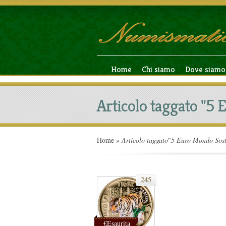
Home
Chi siamo
Dove siamo
Articolo taggato "5
Home
»
Articolo taggato
"
5 Euro Mondo Sost
245
€Esaurita