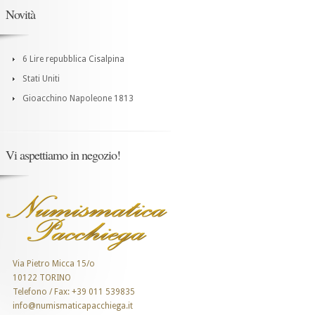
Novità
6 Lire repubblica Cisalpina
Stati Uniti
Gioacchino Napoleone 1813
Vi aspettiamo in negozio!
Via Pietro Micca 15/o
10122 TORINO
Telefono / Fax: +39 011 539835
info@numismaticapacchiega.it