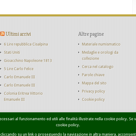
Ultimi arrivi
Altre pagine
6 Lire repubblica Cisalpina
Materiale numismatico
Stati Uniti
Medaglie e orologi da
collezione
Gioacchino Napoleone 1813
Cerca nel catalogo
5 Lire Carlo Felice
Parole chiave
Carlo Emanuele III
Mappa del sito
Carlo Emanuele III
Privacy policy
Colonia Eritrea Vittorio
Emanuele III
Cookie policy
cessari al funzionamento ed utili alle finalità illustrate nella cookie policy. Se
cookie policy.
onete Casa Savoia
Libri
Catalogo monete
Contatti
Ricer
iccando su un link o proseguendo la navigazione in altra maniera, acconsenti 