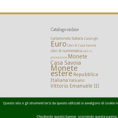
Catalogo online
Cartamoneta Italiana
Cataloghi
Euro
Libri di Casa Savoia
Libri di numismatica
Libri in
Monete
promozione
Casa Savoia
Monete
estere
Repubblica
Italiana
Vaticano
Vittorio Emanuele III
Questo sito o gli strumenti terzi da questo utilizzati si avvalgono di cookie ne
Home
Chi siamo
Dove siamo
M
Chiudendo questo banner, scorrendo questa pagina, cl