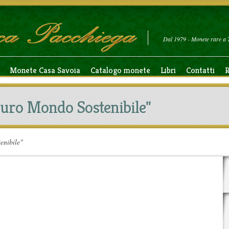
Dal 1979 - Monete rare a 
Monete Casa Savoia
Catalogo monete
Libri
Contatti
R
 Euro Mondo Sostenibile"
enibile"