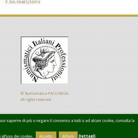
P. IVA: 09483250016
© Numismatica PACCHIEGA.
All rights reserved.
 vuoi saperne di più o negare il consenso a tutti o ad alcuni cookie, consulta la
ca avanzata
Designed by
Sol Levante
all’uso dei cookie.
Accetto
Rifiuto
Dettagli