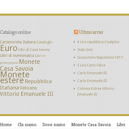
Catalogo online
Ultimi arrivi
Cartamoneta Italiana
Cataloghi
6 Lire repubblica Cisalpina
Euro
Libri di Casa Savoia
Stati Uniti
Libri di numismatica
Libri in
Gioacchino Napoleone 1813
Monete
promozione
5 Lire Carlo Felice
Casa Savoia
Monete
Carlo Emanuele III
estere
Repubblica
Carlo Emanuele III
Italiana
Vaticano
Colonia Eritrea Vittorio
Vittorio Emanuele III
Emanuele III
Home
Chi siamo
Dove siamo
Monete Casa Savoia
Libri