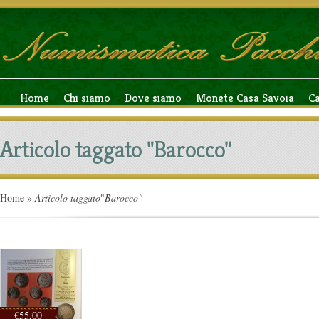
Home
Chi siamo
Dove siamo
Monete Casa Savoia
C
Articolo taggato "Barocco"
Home
»
Articolo taggato
"
Barocco"
€55,00