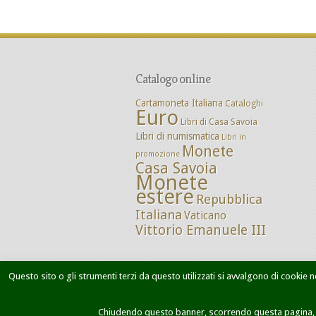
Catalogo online
Cartamoneta Italiana
Cataloghi
Euro
Libri di Casa Savoia
Libri di numismatica
Libri in
Monete
promozione
Casa Savoia
Monete
estere
Repubblica
Italiana
Vaticano
Vittorio Emanuele III
Questo sito o gli strumenti terzi da questo utilizzati si avvalgono di cookie ne
Home
Chi siamo
Dove siamo
M
Chiudendo questo banner, scorrendo questa pagina, cl