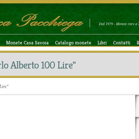
Dal 1979 - Monete rare a 
Monete Casa Savoia
Catalogo monete
Libri
Contatti
R
rlo Alberto 100 Lire"
Lire"