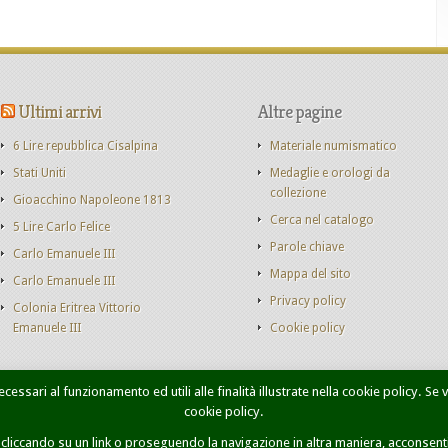
Ultimi arrivi
Altre pagine
6 Lire repubblica Cisalpina
Materiale numismatico
Stati Uniti
Medaglie e orologi da
collezione
Gioacchino Napoleone 1813
Cerca nel catalogo
5 Lire Carlo Felice
Parole chiave
Carlo Emanuele III
Mappa del sito
Carlo Emanuele III
Privacy policy
Colonia Eritrea Vittorio
Emanuele III
Cookie policy
cessari al funzionamento ed utili alle finalità illustrate nella cookie policy. Se
cookie policy.
onete Casa Savoia
Libri
Catalogo monete
Contatti
Ricer
iccando su un link o proseguendo la navigazione in altra maniera, acconsenti 