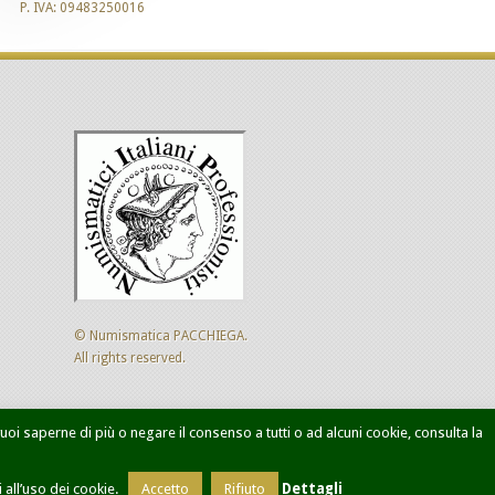
P. IVA: 09483250016
© Numismatica PACCHIEGA.
All rights reserved.
 vuoi saperne di più o negare il consenso a tutti o ad alcuni cookie, consulta la
ca avanzata
Designed by
Sol Levante
all’uso dei cookie.
Accetto
Rifiuto
Dettagli