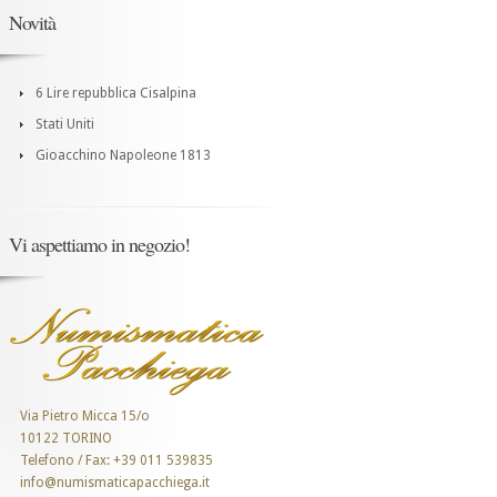
Novità
6 Lire repubblica Cisalpina
Stati Uniti
Gioacchino Napoleone 1813
Vi aspettiamo in negozio!
Via Pietro Micca 15/o
10122 TORINO
Telefono / Fax: +39 011 539835
info@numismaticapacchiega.it