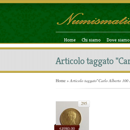
Home
Chi siamo
Dove siamo
Articolo taggato "Ca
Home
»
Articolo taggato
"
Carlo Alberto 100 
295
€4980,00