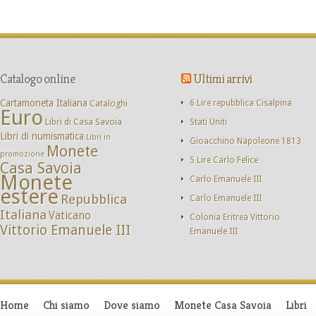
Catalogo online
Ultimi arrivi
Cartamoneta Italiana
Cataloghi
6 Lire repubblica Cisalpina
Euro
Libri di Casa Savoia
Stati Uniti
Libri di numismatica
Libri in
Gioacchino Napoleone 1813
Monete
promozione
5 Lire Carlo Felice
Casa Savoia
Monete
Carlo Emanuele III
estere
Repubblica
Carlo Emanuele III
Italiana
Vaticano
Colonia Eritrea Vittorio
Vittorio Emanuele III
Emanuele III
Home
Chi siamo
Dove siamo
Monete Casa Savoia
Libri