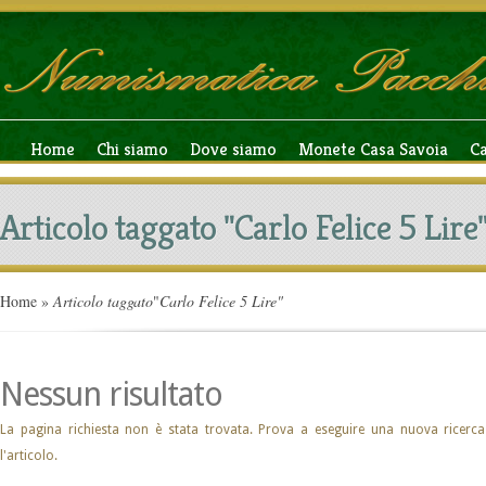
Home
Chi siamo
Dove siamo
Monete Casa Savoia
C
Articolo taggato "Carlo Felice 5 Lire
Home
»
Articolo taggato
"
Carlo Felice 5 Lire"
Nessun risultato
La pagina richiesta non è stata trovata. Prova a eseguire una nuova ricerca
l'articolo.