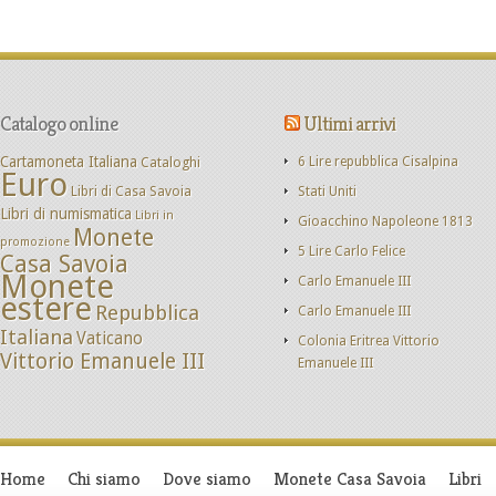
Catalogo online
Ultimi arrivi
Cartamoneta Italiana
Cataloghi
6 Lire repubblica Cisalpina
Euro
Libri di Casa Savoia
Stati Uniti
Libri di numismatica
Libri in
Gioacchino Napoleone 1813
Monete
promozione
5 Lire Carlo Felice
Casa Savoia
Monete
Carlo Emanuele III
estere
Repubblica
Carlo Emanuele III
Italiana
Vaticano
Colonia Eritrea Vittorio
Vittorio Emanuele III
Emanuele III
Home
Chi siamo
Dove siamo
Monete Casa Savoia
Libri