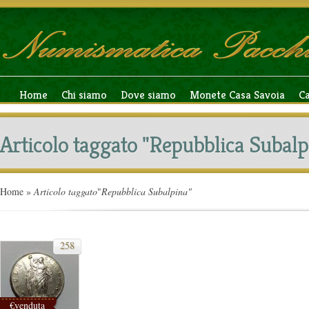
Home
Chi siamo
Dove siamo
Monete Casa Savoia
C
Articolo taggato "Repubblica Subalp
Home
»
Articolo taggato
"
Repubblica Subalpina"
258
€venduta