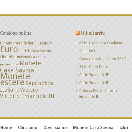
Catalogo online
Ultimi arrivi
Cartamoneta Italiana
Cataloghi
6 Lire repubblica Cisalpina
Euro
Libri di Casa Savoia
Stati Uniti
Libri di numismatica
Libri in
Gioacchino Napoleone 1813
Monete
promozione
5 Lire Carlo Felice
Casa Savoia
Monete
Carlo Emanuele III
estere
Repubblica
Carlo Emanuele III
Italiana
Vaticano
Colonia Eritrea Vittorio
Vittorio Emanuele III
Emanuele III
Home
Chi siamo
Dove siamo
Monete Casa Savoia
Libri