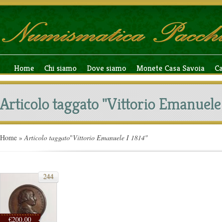
Home
Chi siamo
Dove siamo
Monete Casa Savoia
C
Articolo taggato "Vittorio Emanuele 
Home
»
Articolo taggato
"
Vittorio Emanuele I 1814"
244
€200,00