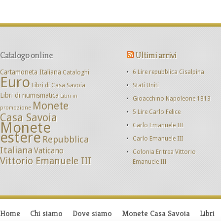
Catalogo online
Ultimi arrivi
Cartamoneta Italiana
Cataloghi
6 Lire repubblica Cisalpina
Euro
Libri di Casa Savoia
Stati Uniti
Libri di numismatica
Libri in
Gioacchino Napoleone 1813
Monete
promozione
5 Lire Carlo Felice
Casa Savoia
Monete
Carlo Emanuele III
estere
Repubblica
Carlo Emanuele III
Italiana
Vaticano
Colonia Eritrea Vittorio
Vittorio Emanuele III
Emanuele III
Home
Chi siamo
Dove siamo
Monete Casa Savoia
Libri