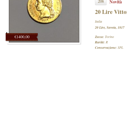
208
Novità
20 Lire Vitt
Italia
20 Lire, Savoia, 1817
€1400,00
Zecca:
Torino
Rarità:
R
Conservazione:
SPL