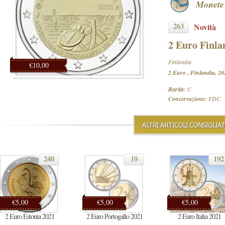
Monete 
263
Novità
2 Euro Finla
Finlandia
€10,00
2 Euro , Finlandia, 20
Rarità:
C
Conservazione:
FDC
ALTRI ARTICOLI CONSIGLIAT
240
19
192
€5,00
€5,00
€5,00
2 Euro Estonia 2021
2 Euro Portogallo 2021
2 Euro Italia 2021