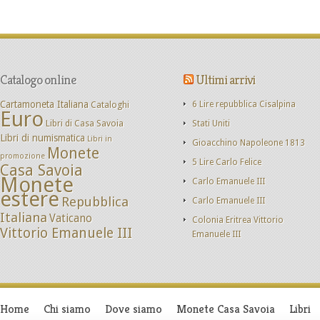
Catalogo online
Ultimi arrivi
Cartamoneta Italiana
Cataloghi
6 Lire repubblica Cisalpina
Euro
Libri di Casa Savoia
Stati Uniti
Libri di numismatica
Libri in
Gioacchino Napoleone 1813
Monete
promozione
5 Lire Carlo Felice
Casa Savoia
Monete
Carlo Emanuele III
estere
Repubblica
Carlo Emanuele III
Italiana
Vaticano
Colonia Eritrea Vittorio
Vittorio Emanuele III
Emanuele III
Home
Chi siamo
Dove siamo
Monete Casa Savoia
Libri