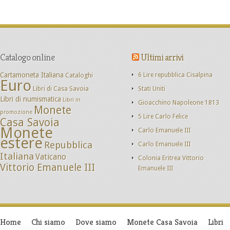
Catalogo online
Ultimi arrivi
Cartamoneta Italiana
Cataloghi
6 Lire repubblica Cisalpina
Euro
Libri di Casa Savoia
Stati Uniti
Libri di numismatica
Libri in
Gioacchino Napoleone 1813
Monete
promozione
5 Lire Carlo Felice
Casa Savoia
Monete
Carlo Emanuele III
estere
Repubblica
Carlo Emanuele III
Italiana
Vaticano
Colonia Eritrea Vittorio
Vittorio Emanuele III
Emanuele III
Home
Chi siamo
Dove siamo
Monete Casa Savoia
Libri