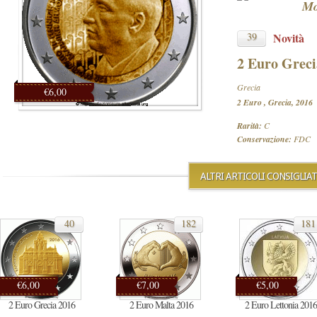
Mo
39
Novità
2 Euro Greci
Grecia
€6,00
2 Euro , Grecia, 2016
Rarità:
C
Conservazione:
FDC
ALTRI ARTICOLI CONSIGLIAT
40
182
181
€6,00
€7,00
€5,00
2 Euro Grecia 2016
2 Euro Malta 2016
2 Euro Lettonia 2016