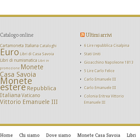
Catalogo online
Ultimi arrivi
Cartamoneta Italiana
Cataloghi
6 Lire repubblica Cisalpina
Euro
Libri di Casa Savoia
Stati Uniti
Libri di numismatica
Libri in
Gioacchino Napoleone 1813
Monete
promozione
5 Lire Carlo Felice
Casa Savoia
Monete
Carlo Emanuele III
estere
Repubblica
Carlo Emanuele III
Italiana
Vaticano
Colonia Eritrea Vittorio
Vittorio Emanuele III
Emanuele III
Home
Chi siamo
Dove siamo
Monete Casa Savoia
Libri