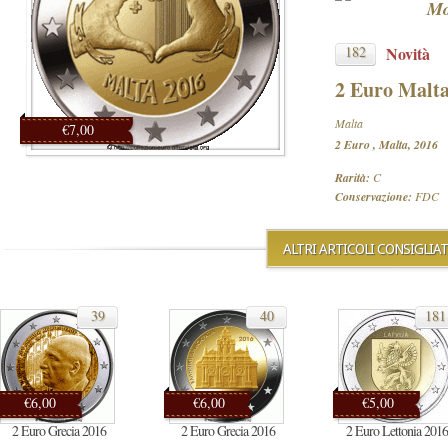
Mo
182
Novità
2 Euro Malta
Malta
€7,00
2 Euro , Malta, 2016
Rarità:
C
Conservazione:
FDC
ALTRI ARTICOLI CONSIGLIAT
39
40
181
€6,00
€6,00
€5,00
2 Euro Grecia 2016
2 Euro Grecia 2016
2 Euro Lettonia 2016