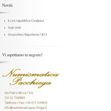
Novità
6 Lire repubblica Cisalpina
Stati Uniti
Gioacchino Napoleone 1813
Vi aspettiamo in negozio!
Via Pietro Micca 15/o
10122 TORINO
Telefono / Fax: +39 011 539835
info@numismaticapacchiega.it