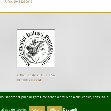
P. IVA: 09483250016
© Numismatica PACCHIEGA.
All rights reserved.
 vuoi saperne di più o negare il consenso a tutti o ad alcuni cookie, consulta la
ca avanzata
Designed by
Sol Levante
all’uso dei cookie.
Accetto
Rifiuto
Dettagli