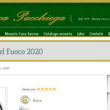
Dal 1979 - Monete rare a 
Monete Casa Savoia
Catalogo monete
Libri
Contatti
R
 del Fuoco 2020
co 2020
89
Valutazione
Euro