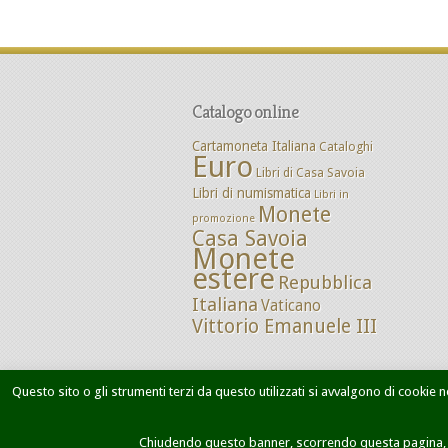
Catalogo online
Cartamoneta Italiana
Cataloghi
Euro
Libri di Casa Savoia
Libri di numismatica
Libri in
Monete
promozione
Casa Savoia
Monete
estere
Repubblica
Italiana
Vaticano
Vittorio Emanuele III
Questo sito o gli strumenti terzi da questo utilizzati si avvalgono di cookie ne
Home
Chi siamo
Dove siamo
M
Chiudendo questo banner, scorrendo questa pagina, cl