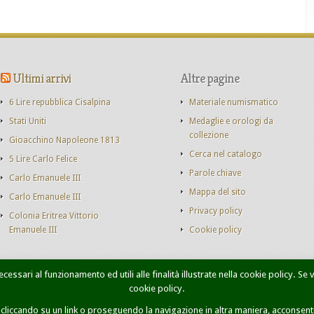
Ultimi arrivi
Altre pagine
6 Lire repubblica Cisalpina
Materiale numismatico
Stati Uniti
Medaglie e orologi da
collezione
Gioacchino Napoleone 1813
Cerca nel catalogo
5 Lire Carlo Felice
Parole chiave
Carlo Emanuele III
Mappa del sito
Carlo Emanuele III
Privacy policy
Colonia Eritrea Vittorio
Emanuele III
Cookie policy
cessari al funzionamento ed utili alle finalità illustrate nella cookie policy. Se
cookie policy.
onete Casa Savoia
Libri
Catalogo monete
Contatti
Ricer
iccando su un link o proseguendo la navigazione in altra maniera, acconsenti 