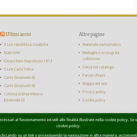
Ultimi arrivi
Altre pagine
6 Lire repubblica Cisalpina
Materiale numismatico
Stati Uniti
Medaglie e orologi da
collezione
Gioacchino Napoleone 1813
Cerca nel catalogo
5 Lire Carlo Felice
Parole chiave
Carlo Emanuele III
Mappa del sito
Carlo Emanuele III
Privacy policy
Colonia Eritrea Vittorio
Emanuele III
Cookie policy
cessari al funzionamento ed utili alle finalità illustrate nella cookie policy. Se
cookie policy.
onete Casa Savoia
Libri
Catalogo monete
Contatti
Ricer
iccando su un link o proseguendo la navigazione in altra maniera, acconsenti 