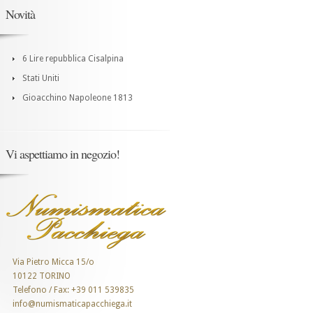
Novità
6 Lire repubblica Cisalpina
Stati Uniti
Gioacchino Napoleone 1813
Vi aspettiamo in negozio!
Via Pietro Micca 15/o
10122 TORINO
Telefono / Fax: +39 011 539835
info@numismaticapacchiega.it