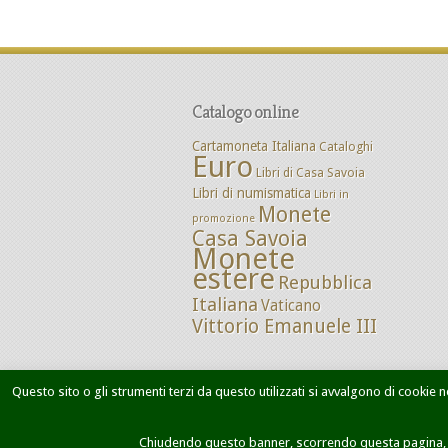
Catalogo online
Cartamoneta Italiana
Cataloghi
Euro
Libri di Casa Savoia
Libri di numismatica
Libri in
Monete
promozione
Casa Savoia
Monete
estere
Repubblica
Italiana
Vaticano
Vittorio Emanuele III
Questo sito o gli strumenti terzi da questo utilizzati si avvalgono di cookie ne
Home
Chi siamo
Dove siamo
M
Chiudendo questo banner, scorrendo questa pagina, cl