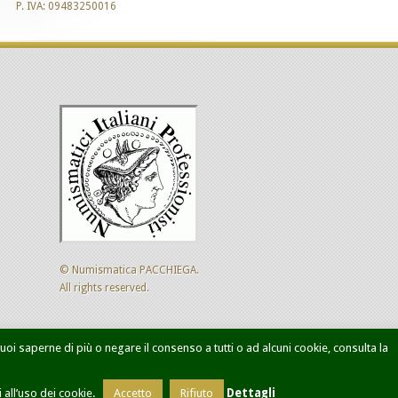
P. IVA: 09483250016
© Numismatica PACCHIEGA.
All rights reserved.
 vuoi saperne di più o negare il consenso a tutti o ad alcuni cookie, consulta la
ca avanzata
Designed by
Sol Levante
all’uso dei cookie.
Accetto
Rifiuto
Dettagli