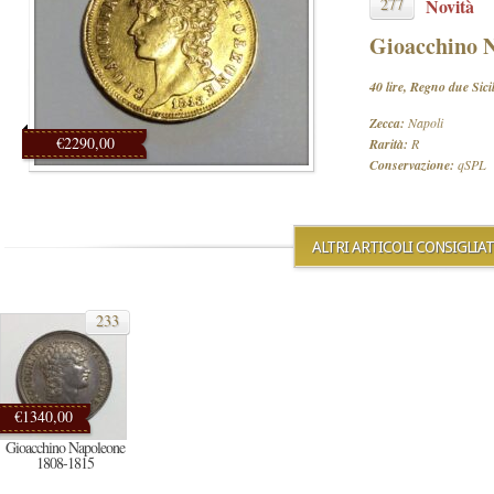
277
Novità
Gioacchino 
40 lire, Regno due Sici
Zecca:
Napoli
€2290,00
Rarità:
R
Conservazione:
qSPL
ALTRI ARTICOLI CONSIGLIAT
233
€1340,00
Gioacchino Napoleone
1808-1815