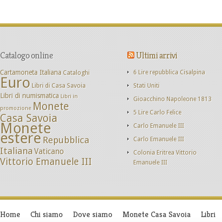
Catalogo online
Ultimi arrivi
Cartamoneta Italiana
Cataloghi
6 Lire repubblica Cisalpina
Euro
Libri di Casa Savoia
Stati Uniti
Libri di numismatica
Libri in
Gioacchino Napoleone 1813
Monete
promozione
5 Lire Carlo Felice
Casa Savoia
Monete
Carlo Emanuele III
estere
Repubblica
Carlo Emanuele III
Italiana
Vaticano
Colonia Eritrea Vittorio
Vittorio Emanuele III
Emanuele III
Home
Chi siamo
Dove siamo
Monete Casa Savoia
Libri