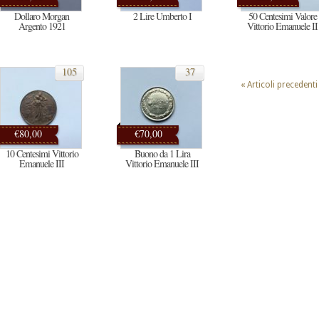
Dollaro Morgan
2 Lire Umberto I
50 Centesimi Valore
Argento 1921
Vittorio Emanuele II
105
37
« Articoli precedenti
€80,00
€70,00
10 Centesimi Vittorio
Buono da 1 Lira
Emanuele III
Vittorio Emanuele III