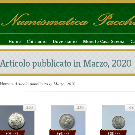
Home
Chi siamo
Dove siamo
Monete Casa Savoia
C
Articolo pubblicato in Marzo, 2020
Home
»
Articolo pubblicato in Marzo, 2020
250
239
68
€70,00
€60,00
€80,00