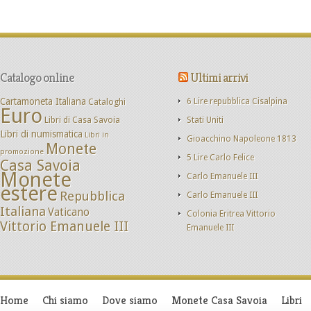
Catalogo online
Ultimi arrivi
Cartamoneta Italiana
Cataloghi
6 Lire repubblica Cisalpina
Euro
Libri di Casa Savoia
Stati Uniti
Libri di numismatica
Libri in
Gioacchino Napoleone 1813
Monete
promozione
5 Lire Carlo Felice
Casa Savoia
Monete
Carlo Emanuele III
estere
Repubblica
Carlo Emanuele III
Italiana
Vaticano
Colonia Eritrea Vittorio
Vittorio Emanuele III
Emanuele III
Home
Chi siamo
Dove siamo
Monete Casa Savoia
Libri