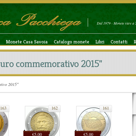
Dal 1979 - Monete rare a 
Monete Casa Savoia
Catalogo monete
Libri
Contatti
R
 Euro commemorativo 2015"
tivo 2015"
163
162
161
€5,00
€5,00