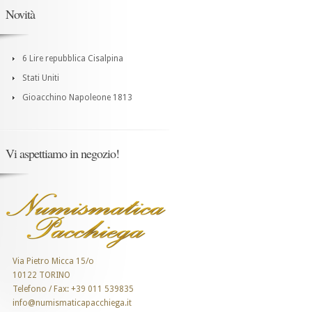
Novità
6 Lire repubblica Cisalpina
Stati Uniti
Gioacchino Napoleone 1813
Vi aspettiamo in negozio!
Via Pietro Micca 15/o
10122 TORINO
Telefono / Fax: +39 011 539835
info@numismaticapacchiega.it