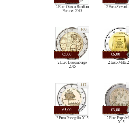
2 Euro Olanda Bandiera
2 Euro Slovenia
Europea 2015
160
€5,00
€6,00
2 Euro Lussemburgo
2 Euro Malta 
2015
117
€5,00
€3,00
2 Euro Portogallo 2015
2 Euro Expo Mi
2015