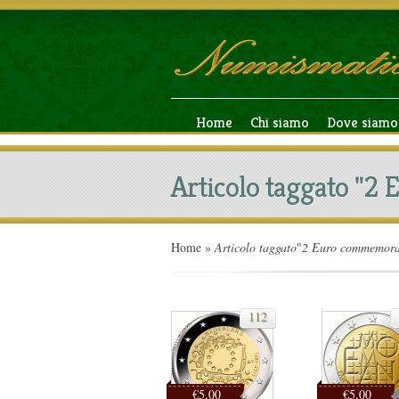
Home
Chi siamo
Dove siamo
Articolo taggato "2
Home
»
Articolo taggato
"
2 Euro commemora
112
€5,00
€5,00