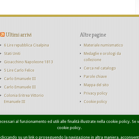
Ultimi arrivi
Altre pagine
6 Lire repubblica Cisalpina
Materiale numismatico
Stati Uniti
Medaglie e orologi da
collezione
Gioacchino Napoleone 1813
Cerca nel catalogo
5 Lire Carlo Felice
Parole chiave
Carlo Emanuele III
Mappa del sito
Carlo Emanuele III
Privacy policy
Colonia Eritrea Vittorio
Emanuele III
Cookie policy
cessari al funzionamento ed utili alle finalità illustrate nella cookie policy. Se
cookie policy.
onete Casa Savoia
Libri
Catalogo monete
Contatti
Ricer
iccando su un link o proseguendo la navigazione in altra maniera, acconsenti 