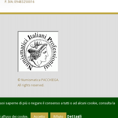
P. IVA: 09483250016
© Numismatica PACCHIEGA.
All rights reserved.
 vuoi saperne di più o negare il consenso a tutti o ad alcuni cookie, consulta la
ca avanzata
Designed by
Sol Levante
all’uso dei cookie.
Accetto
Rifiuto
Dettagli