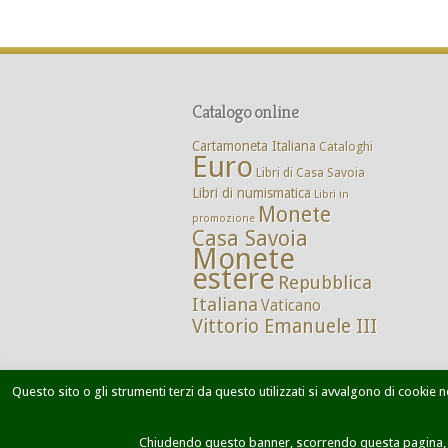
Catalogo online
Cartamoneta Italiana
Cataloghi
Euro
Libri di Casa Savoia
Libri di numismatica
Libri in
Monete
promozione
Casa Savoia
Monete
estere
Repubblica
Italiana
Vaticano
Vittorio Emanuele III
Questo sito o gli strumenti terzi da questo utilizzati si avvalgono di cookie ne
Home
Chi siamo
Dove siamo
M
Chiudendo questo banner, scorrendo questa pagina, cl