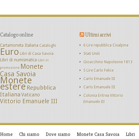
Catalogo online
Ultimi arrivi
Cartamoneta Italiana
Cataloghi
6 Lire repubblica Cisalpina
Euro
Libri di Casa Savoia
Stati Uniti
Libri di numismatica
Libri in
Gioacchino Napoleone 1813
Monete
promozione
5 Lire Carlo Felice
Casa Savoia
Monete
Carlo Emanuele III
estere
Repubblica
Carlo Emanuele III
Italiana
Vaticano
Colonia Eritrea Vittorio
Vittorio Emanuele III
Emanuele III
Home
Chi siamo
Dove siamo
Monete Casa Savoia
Libri