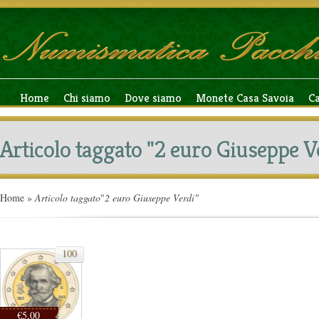
Home
Chi siamo
Dove siamo
Monete Casa Savoia
C
Articolo taggato "2 euro Giuseppe V
Home
»
Articolo taggato
"
2 euro Giuseppe Verdi"
100
€5,00