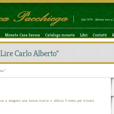
Dal 1979 - Monete rare a 
Monete Casa Savoia
Catalogo monete
Libri
Contatti
R
Lire Carlo Alberto"
rto"
ova a eseguire una nuova ricerca o utilizza il menu per trovare