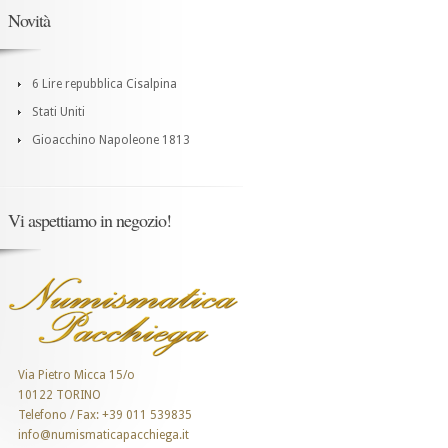
Novità
6 Lire repubblica Cisalpina
Stati Uniti
Gioacchino Napoleone 1813
Vi aspettiamo in negozio!
Via Pietro Micca 15/o
10122 TORINO
Telefono / Fax: +39 011 539835
info@numismaticapacchiega.it