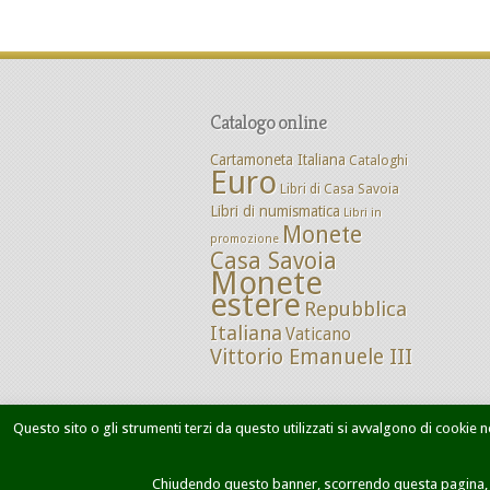
Catalogo online
Cartamoneta Italiana
Cataloghi
Euro
Libri di Casa Savoia
Libri di numismatica
Libri in
Monete
promozione
Casa Savoia
Monete
estere
Repubblica
Italiana
Vaticano
Vittorio Emanuele III
Questo sito o gli strumenti terzi da questo utilizzati si avvalgono di cookie ne
Home
Chi siamo
Dove siamo
M
Chiudendo questo banner, scorrendo questa pagina, cl