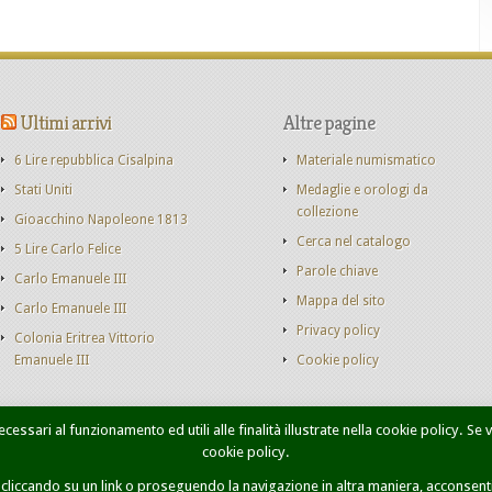
Ultimi arrivi
Altre pagine
6 Lire repubblica Cisalpina
Materiale numismatico
Stati Uniti
Medaglie e orologi da
collezione
Gioacchino Napoleone 1813
Cerca nel catalogo
5 Lire Carlo Felice
Parole chiave
Carlo Emanuele III
Mappa del sito
Carlo Emanuele III
Privacy policy
Colonia Eritrea Vittorio
Emanuele III
Cookie policy
cessari al funzionamento ed utili alle finalità illustrate nella cookie policy. Se
cookie policy.
onete Casa Savoia
Libri
Catalogo monete
Contatti
Ricer
iccando su un link o proseguendo la navigazione in altra maniera, acconsenti 