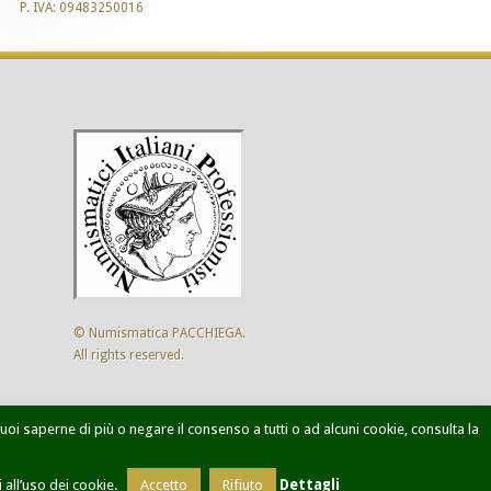
P. IVA: 09483250016
© Numismatica PACCHIEGA.
All rights reserved.
 vuoi saperne di più o negare il consenso a tutti o ad alcuni cookie, consulta la
ca avanzata
Designed by
Sol Levante
all’uso dei cookie.
Accetto
Rifiuto
Dettagli