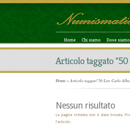
Home
Chi siamo
Dove siamo
Articolo taggato "50 
Home
»
Articolo taggato
"
50 Lire Carlo Albe
Nessun risultato
La pagina richiesta non è stata trovata. Pr
l'articolo.