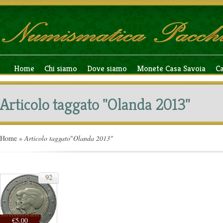
Home
Chi siamo
Dove siamo
Monete Casa Savoia
C
Articolo taggato "Olanda 2013"
Home
»
Articolo taggato
"
Olanda 2013"
92
€5,00