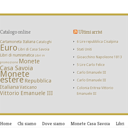
Catalogo online
Ultimi arrivi
Cartamoneta Italiana
Cataloghi
6 Lire repubblica Cisalpina
Euro
Libri di Casa Savoia
Stati Uniti
Libri di numismatica
Libri in
Gioacchino Napoleone 1813
Monete
promozione
5 Lire Carlo Felice
Casa Savoia
Monete
Carlo Emanuele III
estere
Repubblica
Carlo Emanuele III
Italiana
Vaticano
Colonia Eritrea Vittorio
Vittorio Emanuele III
Emanuele III
Home
Chi siamo
Dove siamo
Monete Casa Savoia
Libri