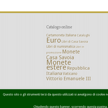
Catalogo online
Cartamoneta Italiana
Cataloghi
Euro
Libri di Casa Savoia
Libri di numismatica
Libri in
Monete
promozione
Casa Savoia
Monete
estere
Repubblica
Italiana
Vaticano
Vittorio Emanuele III
Questo sito o gli strumenti terzi da questo utilizzati si avvalgono di cookie ne
Home
Chi siamo
Dove siamo
M
Chiudendo questo banner, scorrendo questa pagina, cl