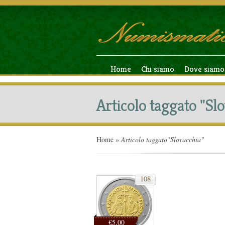
Home
Chi siamo
Dove siamo
Articolo taggato "Sl
Home
»
Articolo taggato
"
Slovacchia"
108
€5,00