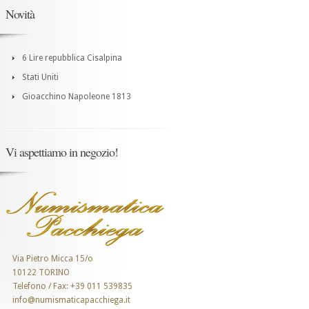
Novità
6 Lire repubblica Cisalpina
Stati Uniti
Gioacchino Napoleone 1813
Vi aspettiamo in negozio!
Via Pietro Micca 15/o
10122 TORINO
Telefono / Fax: +39 011 539835
info@numismaticapacchiega.it