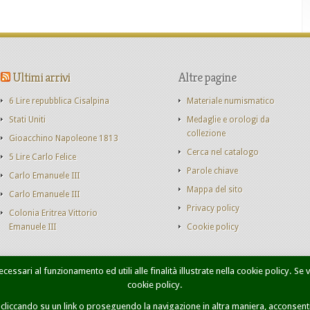
Ultimi arrivi
Altre pagine
6 Lire repubblica Cisalpina
Materiale numismatico
Stati Uniti
Medaglie e orologi da
collezione
Gioacchino Napoleone 1813
Cerca nel catalogo
5 Lire Carlo Felice
Parole chiave
Carlo Emanuele III
Mappa del sito
Carlo Emanuele III
Privacy policy
Colonia Eritrea Vittorio
Emanuele III
Cookie policy
cessari al funzionamento ed utili alle finalità illustrate nella cookie policy. Se
cookie policy.
onete Casa Savoia
Libri
Catalogo monete
Contatti
Ricer
iccando su un link o proseguendo la navigazione in altra maniera, acconsenti 