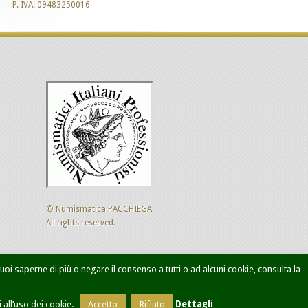
P. IVA: 09483250016
© Numismatica PACCHIEGA.
All rights reserved.
 vuoi saperne di più o negare il consenso a tutti o ad alcuni cookie, consulta la
ca avanzata
Designed by
Sol Levante
all’uso dei cookie.
Accetto
Rifiuto
Dettagli