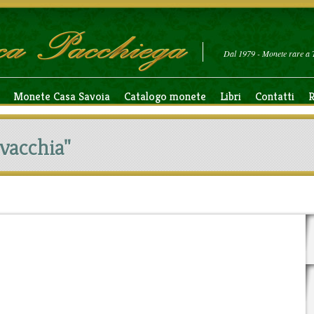
Dal 1979 - Monete rare a 
Monete Casa Savoia
Catalogo monete
Libri
Contatti
R
ovacchia"