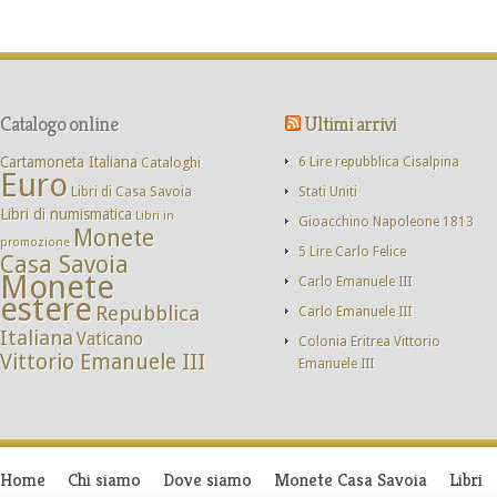
Catalogo online
Ultimi arrivi
Cartamoneta Italiana
Cataloghi
6 Lire repubblica Cisalpina
Euro
Libri di Casa Savoia
Stati Uniti
Libri di numismatica
Libri in
Gioacchino Napoleone 1813
Monete
promozione
5 Lire Carlo Felice
Casa Savoia
Monete
Carlo Emanuele III
estere
Repubblica
Carlo Emanuele III
Italiana
Vaticano
Colonia Eritrea Vittorio
Vittorio Emanuele III
Emanuele III
Home
Chi siamo
Dove siamo
Monete Casa Savoia
Libri