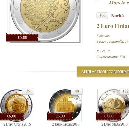
Monete e
166
Novità
2 Euro Finla
Finlandia
€5,00
2 Euro , Finlandia, 20
Rarità:
C
Conservazione:
FDC
ALTRI ARTICOLI CONSIGLIAT
39
40
182
€6,00
€6,00
€7,00
2 Euro Grecia 2016
2 Euro Grecia 2016
2 Euro Malta 2016