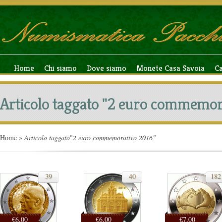
Home
Chi siamo
Dove siamo
Monete Casa Savoia
C
Articolo taggato "2 euro commemor
Home
»
Articolo taggato
"
2 euro commemorativo 2016"
39
40
182
€6,00
€6,00
€7,00