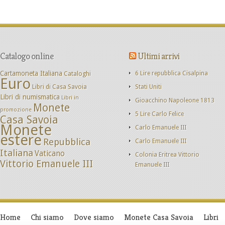
Catalogo online
Ultimi arrivi
Cartamoneta Italiana
Cataloghi
6 Lire repubblica Cisalpina
Euro
Libri di Casa Savoia
Stati Uniti
Libri di numismatica
Libri in
Gioacchino Napoleone 1813
Monete
promozione
5 Lire Carlo Felice
Casa Savoia
Monete
Carlo Emanuele III
estere
Repubblica
Carlo Emanuele III
Italiana
Vaticano
Colonia Eritrea Vittorio
Vittorio Emanuele III
Emanuele III
Home
Chi siamo
Dove siamo
Monete Casa Savoia
Libri